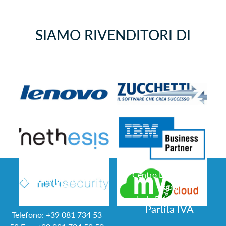
SIAMO RIVENDITORI DI
Centro Direzionale di
Soluzioni S.r.l. ©
Napoli
2017
Isola F/12 – 80143
Partita IVA
Telefono:
+39 081 734 53