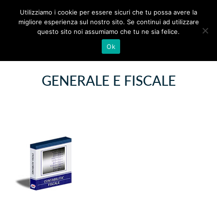
Utilizziamo i cookie per essere sicuri che tu possa avere la
migliore esperienza sul nostro sito. Se continui ad utilizzare
questo sito noi assumiamo che tu ne sia felice.
Ok
CO.GE - CONTABILITÀ
GENERALE E FISCALE