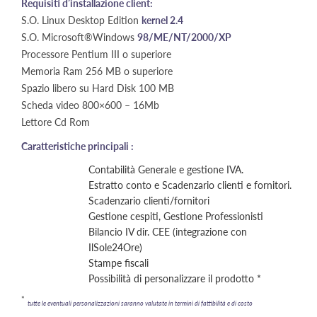
Requisiti d’installazione client:
S.O. Linux Desktop Edition
kernel 2.4
S.O. Microsoft®Windows
98/ME/NT/2000/XP
Processore Pentium III o superiore
Memoria Ram 256 MB o superiore
Spazio libero su Hard Disk 100 MB
Scheda video 800×600 – 16Mb
Lettore Cd Rom
Caratteristiche principali :
Contabilità Generale e gestione IVA.
Estratto conto e Scadenzario clienti e fornitori.
Scadenzario clienti/fornitori
Gestione cespiti, Gestione Professionisti
Bilancio IV dir. CEE (integrazione con
IlSole24Ore)
Stampe fiscali
Possibilità di personalizzare il prodotto *
*
tutte le eventuali personalizzazioni saranno valutate in termini di fattibilità e di costo